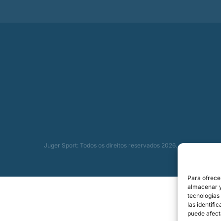
Juger Sport: Todos os direitos reservados 2026.
Para ofrece
almacenar y/
tecnologías
las identifi
puede afect