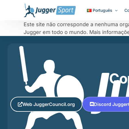
Português
Co
Este site não corresponde a nenhuma orga
Jugger em todo o mundo.
Mais informaçõ
Co
Web JuggerCouncil.org
Discord Jugger