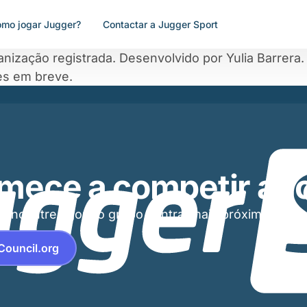
mo jogar Jugger?
Contactar a Jugger Sport
nização registrada. Desenvolvido por Yulia Barrera
es em breve.
mece a competir ago
Encontre agora o grupo central mais próximo de si.
Council.org